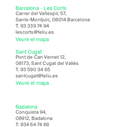
Barcelona - Les Corts
Carrer del Vallespir, 57,
Sants-Montjuïc, 08014 Barcelona
T.
93 339 74 94
lescorts@feliu.es
Veure el mapa
Sant Cugat
Pont de Can Vernet 12,
08173, Sant Cugat del Vallès
T.
93 590 34 65
santcugat@feliu.es
Veure el mapa
Badalona
Conquista 94,
08912, Badalona
T.
934 64 74 88