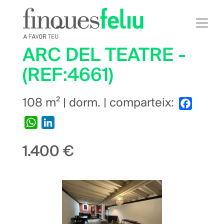
Vés
al
contingut
ARC DEL TEATRE -
(REF:4661)
108 m² | dorm. | comparteix:
Faceboo
WhatsApp
LinkedIn
1.400 €