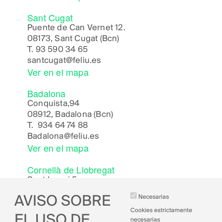
Sant Cugat
Puente de Can Vernet 12.
08173, Sant Cugat (Bcn)
T.
93 590 34 65
santcugat@feliu.es
Ver en el mapa
Badalona
Conquista,94
08912, Badalona (Bcn)
T.
934 64 74 88
Badalona
@feliu.es
Ver en el mapa
Cornellà de Llobregat
Sant Jeroni 5,
08940, Cornellà de Llobregat (Bcn)
AVISO SOBRE
Necesarias
Cornella
@feliu.es
Ver en el mapa
Cookies estrictamente
EL USO DE
necesarias