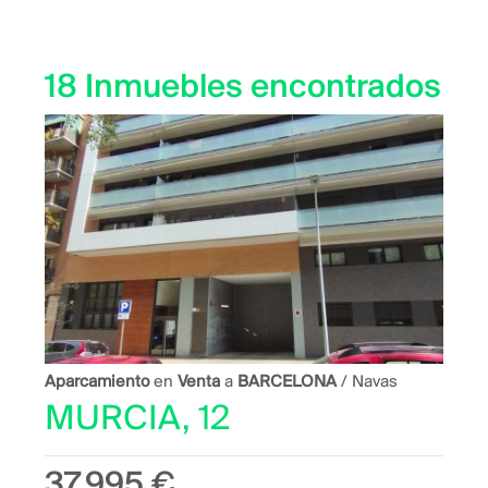
18 Inmuebles encontrados
Aparcamiento
en
Venta
a
BARCELONA
/ Navas
MURCIA, 12
37.995 €