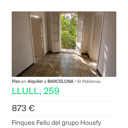
Piso
en
Alquiler
a
BARCELONA
/ El Poblenou
LLULL, 259
873 €
Finques Feliu del grupo Housfy