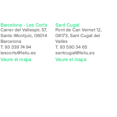
Barcelona - Les Corts
Sant Cugat
Carrer del Vallespir, 57,
Pont de Can Vernet 12,
Sants-Montjuïc, 08014
08173, Sant Cugat del
Barcelona
Vallès
T.
93 339 74 94
T.
93 590 34 65
lescorts@feliu.es
santcugat@feliu.es
Veure el mapa
Veure el mapa