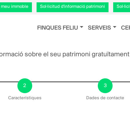
Vés
el meu immoble
Sol·licitud d'informació patrimoni
Sol·li
al
contingut
Navegación principal
FINQUES FELIU
SERVEIS
CE
informació sobre el seu patrimoni gratuïtament
Característiques
Dades de contacte