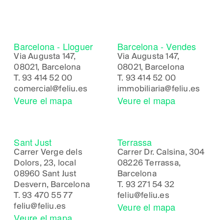
Barcelona - Lloguer
Barcelona - Vendes
Via Augusta 147,
Via Augusta 147,
08021, Barcelona
08021, Barcelona
T.
93 414 52 00
T.
93 414 52 00
comercial@feliu.es
immobiliaria@feliu.es
Veure el mapa
Veure el mapa
Sant Just
Terrassa
Carrer Verge dels
Carrer Dr. Calsina, 304
Dolors, 23, local
08226 Terrassa,
08960 Sant Just
Barcelona
Desvern, Barcelona
T.
93 271 54 32
T.
93 470 55 77
feliu@feliu.es
Veure el mapa
feliu@feliu.es
Veure el mapa