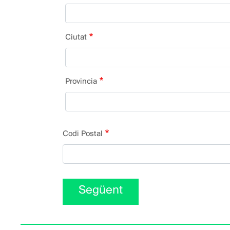
de
la
Ciutat
finca:
Provincia
Codi Postal
Següent