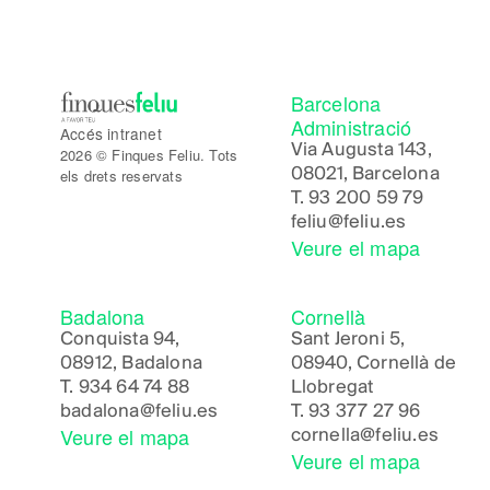
Barcelona
Administració
Accés intranet
Via Augusta 143,
2026 © Finques Feliu. Tots
08021, Barcelona
els drets reservats
T.
93 200 59 79
feliu@feliu.es
Veure el mapa
Badalona
Cornellà
Conquista 94,
Sant Jeroni 5,
08912, Badalona
08940, Cornellà de
T.
934 64 74 88
Llobregat
badalona@feliu.es
T.
93 377 27 96
Veure el mapa
cornella@feliu.es
Veure el mapa